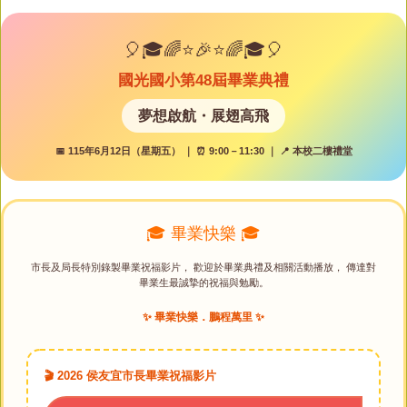
```
新生專區
校園行事曆
🎈🎓🌈⭐🎉⭐🌈🎓🎈
國光國小第48屆畢業典禮
夢想啟航・展翅高飛
📅 115年6月12日（星期五） ｜ ⏰ 9:00－11:30 ｜ 📍 本校二樓禮堂
🎓 畢業快樂 🎓
市長及局長特別錄製畢業祝福影片， 歡迎於畢業典禮及相關活動播放， 傳達對
畢業生最誠摯的祝福與勉勵。
✨ 畢業快樂．鵬程萬里 ✨
🎬 2026 侯友宜市長畢業祝福影片