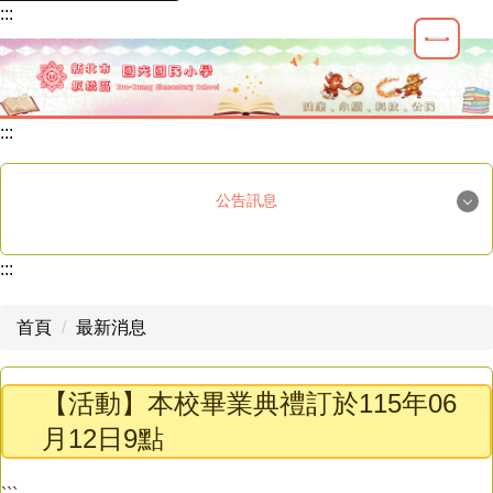
:::
跳
到
主
要
內
:::
容
區
公告訊息
國光榮譽
:::
重要公告
首頁
最新消息
最新消息
【活動】本校畢業典禮訂於115年06
學生活動
月12日9點
教師研習