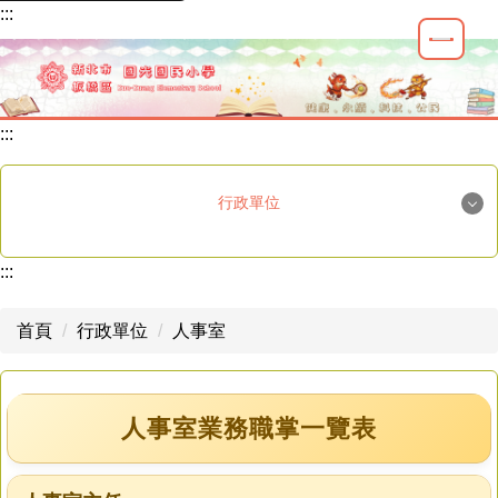
:::
跳
到
主
要
內
:::
容
區
行政單位
校長室
:::
教務處
首頁
行政單位
人事室
學務處
輔導室
人事室業務職掌一覽表
總務處