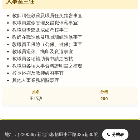
人事室主任
人事室
教師聘任敘薪及職員任免銓審事宜
主計室
教職員差假管理及留職停薪事宜
教職員獎懲及成績考核事宜
附設幼兒園
教師在職進修及職員訓練進修事宜
教職員工保險（公保、健保）事宜
教職員退休、撫卹及資遣事宜
教職員各項補助費申請之審核
教職員各項人事資料證明書之核發
校長逐召及教師緩召事宜
其他人事業務相關事宜
王巧玫
200
地址：(220038) 新北市板橋區中正路325巷30號
📞 分機表
聯絡資訊