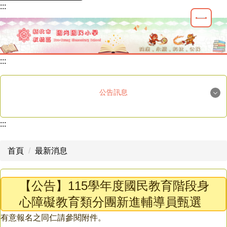
:::
跳
到
主
要
內
:::
容
區
公告訊息
國光榮譽
:::
重要公告
首頁
最新消息
最新消息
【公告】115學年度國民教育階段身
學生活動
心障礙教育類分團新進輔導員甄選
教師研習
有意報名之同仁請參閱附件。