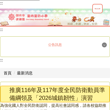
:::
跳
到
主
要
內
:::
容
區
公告訊息
國光榮譽
:::
重要公告
首頁
最新消息
最新消息
推廣116年及117年度全民防衛動員準
學生活動
備綱領及「2026城鎮韌性」演習
教師研習
為強化國人對全民防衛認同，提高社會認同感，請各校協助推