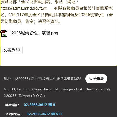
廣國防部「全民防衛動員署」網站（網址：
新生專區
https://adma.mnd.gov.tw/），有關各級動員會報與計畫體系概
校園行事曆
述、116-117年度全民防衛動員準備綱領及2026城鎮韌性（全
民防衛動員、防空）演習等資訊。
「2026城鎮韌性」演習.png
友善列印
地址：(220038) 新北市板橋區中正路325巷30號
📞 分機表
聯絡資訊
No. 30, Ln. 325, Zhongzheng Rd., Banqiao Dist., New Taipei City
220038, Taiwan (R.O.C.)
02-2968-0612 轉 9
總機電話：
02-2968-0612 轉 511
幼兒園電話：