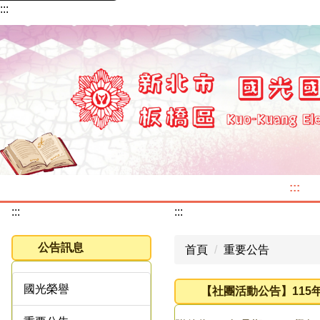
:::
跳
到
主
要
內
容
區
:::
:::
:::
公告訊息
首頁
重要公告
國光榮譽
【社團活動公告】115