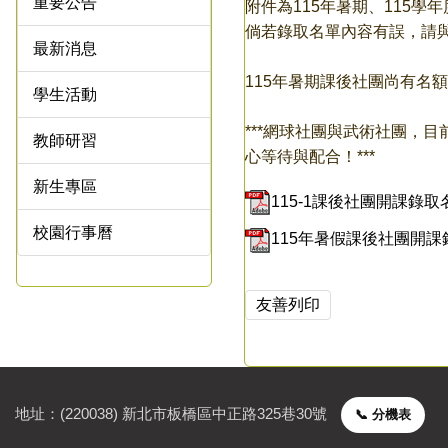
重要公告
附件為115年暑期、115
倘若錄取名單內容有誤，請
最新消息
115年暑期課後社團尚有名額
學生活動
***網球社團與武術社團，
教師研習
心等待與配合！***
新生專區
115-1課後社團開課錄取名
校園行事曆
115年暑假課後社團開課錄
友善列印
地址：(220038) 新北市板橋區中正路325巷30號
📞 分機表
聯絡資訊