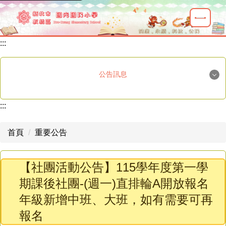
跳
到
主
:::
要
內
容
公告訊息
區
國光榮譽
:::
重要公告
首頁
重要公告
最新消息
【社團活動公告】115學年度第一學
學生活動
期課後社團-(週一)直排輪A開放報名
教師研習
年級新增中班、大班，如有需要可再
新生專區
報名