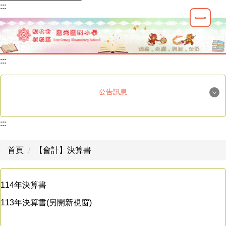
:::
跳
到
主
要
內
:::
容
區
公告訊息
國光榮譽
:::
重要公告
首頁
【會計】決算書
最新消息
學生活動
114年決算書
113年決算書(另開新視窗)
教師研習