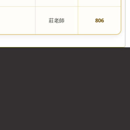
莊老師
806