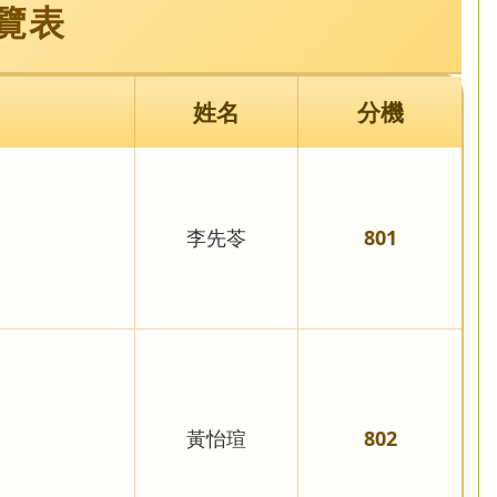
覽表
姓名
分機
李先苓
801
黃怡瑄
802