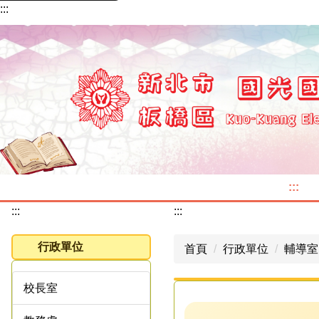
:::
跳
到
主
要
內
容
區
:::
:::
:::
行政單位
首頁
行政單位
輔導室
校長室