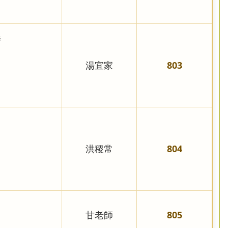
持
湯宜家
803
洪稷常
804
甘老師
805